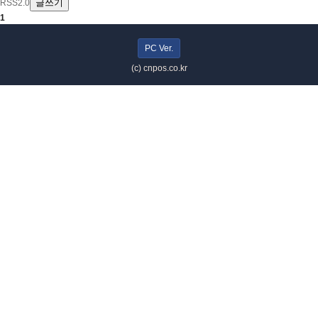
글쓰기
RSS2.0
1
PC Ver.
(c) cnpos.co.kr