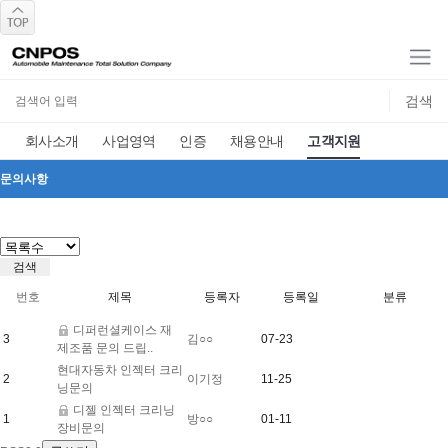
회사소개
사업영역
인증
채용안내
고객지원
CNPOS NEWS
문의사항
다운로드센터
공지사항
문의사항
번호
제목
등록자
등록일
분류
디퍼런셜케이스 재
3
김○○
07-23
제조품 문의 드립..
현대자동차 인젝터 크리
2
이기정
11-25
닝문의
디젤 인젝터 크리닝
1
방○○
01-11
장비문의